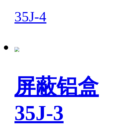
35J-4
屏蔽铝盒
35J-3