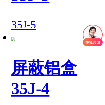
35J-5
屏蔽铝盒
35J-4