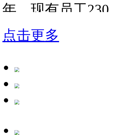
年，现有员工230
人，厂区面积26000
点击更多
平方米，是中国知名
的塑料密封防护箱、
铸铝接线盒、塑料防
水盒、工控壳体和仪
器仪表机箱大型制造