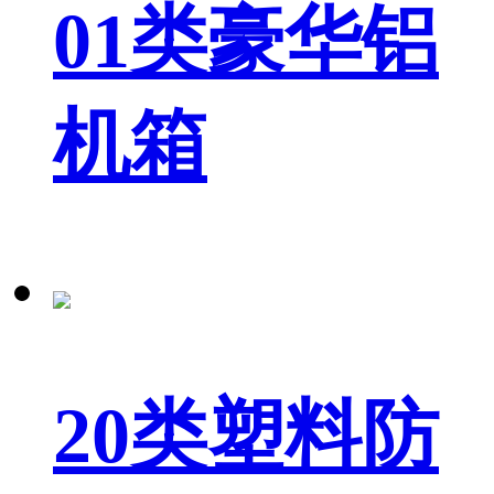
01类豪华铝
机箱
20类塑料防