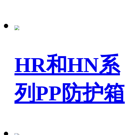
HR和HN系
列PP防护箱