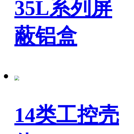
35L系列屏
蔽铝盒
14类工控壳