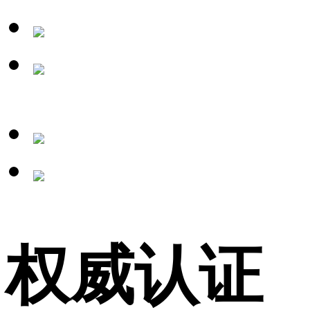
商，全国16城市直销
网点为客户提供便捷
的选型服务。长河机
箱致力于提供个性化
精密定制，着力布局
了精密加工、高端表
权威认证
面涂装、高端配套等