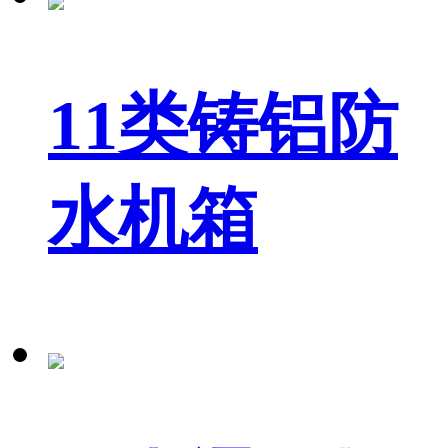
11类铸铝防
水机箱