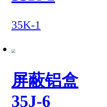
35K-1
屏蔽铝盒
35J-6