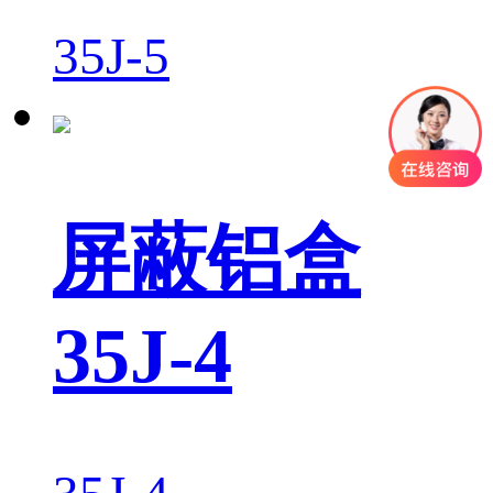
35J-5
屏蔽铝盒
35J-4