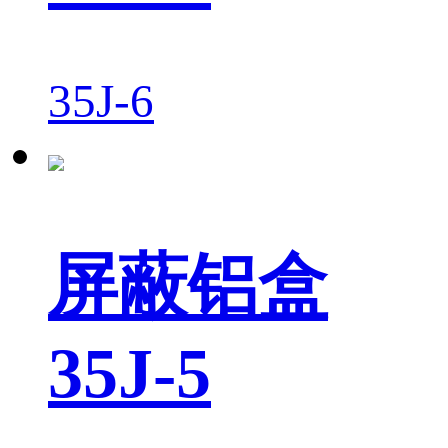
35J-6
屏蔽铝盒
35J-5