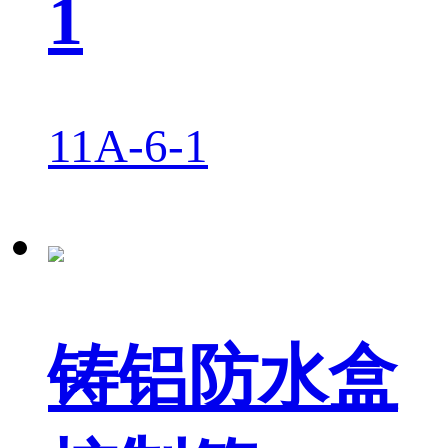
1
11A-6-1
铸铝防水盒