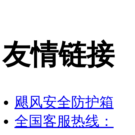
友情链接
飓风安全防护箱
全国客服热线：