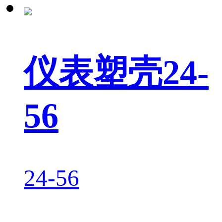
仪表塑壳24-
56
24-56