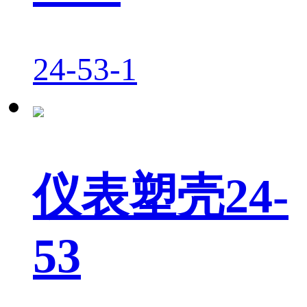
24-53-1
仪表塑壳24-
53