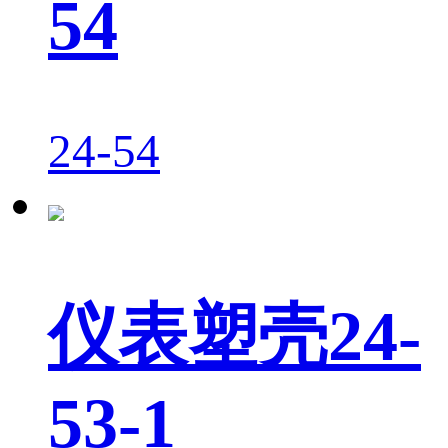
54
24-54
仪表塑壳24-
53-1