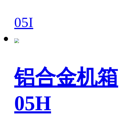
05I
铝合金机箱
05H