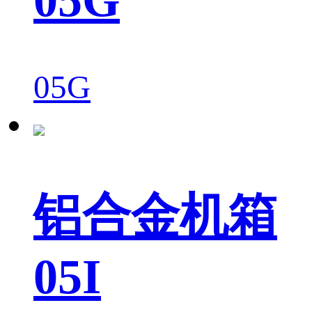
05G
铝合金机箱
05I